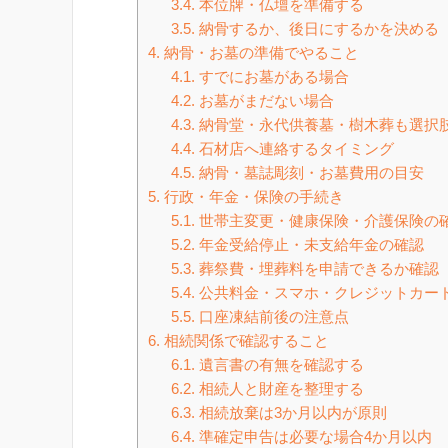
3.4.
本位牌・仏壇を準備する
3.5.
納骨するか、後日にするかを決める
4.
納骨・お墓の準備でやること
4.1.
すでにお墓がある場合
4.2.
お墓がまだない場合
4.3.
納骨堂・永代供養墓・樹木葬も選択
4.4.
石材店へ連絡するタイミング
4.5.
納骨・墓誌彫刻・お墓費用の目安
5.
行政・年金・保険の手続き
5.1.
世帯主変更・健康保険・介護保険の
5.2.
年金受給停止・未支給年金の確認
5.3.
葬祭費・埋葬料を申請できるか確認
5.4.
公共料金・スマホ・クレジットカー
5.5.
口座凍結前後の注意点
6.
相続関係で確認すること
6.1.
遺言書の有無を確認する
6.2.
相続人と財産を整理する
6.3.
相続放棄は3か月以内が原則
6.4.
準確定申告は必要な場合4か月以内