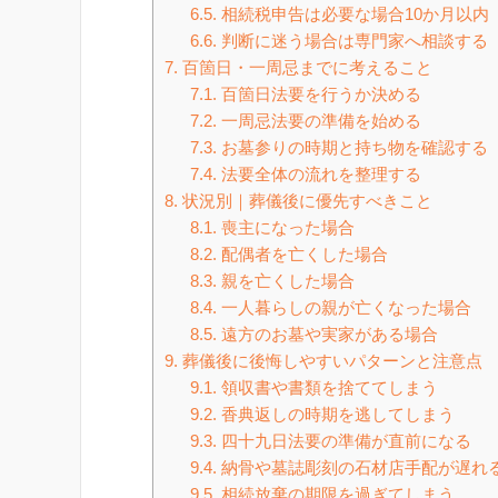
6.5.
相続税申告は必要な場合10か月以内
6.6.
判断に迷う場合は専門家へ相談する
7.
百箇日・一周忌までに考えること
7.1.
百箇日法要を行うか決める
7.2.
一周忌法要の準備を始める
7.3.
お墓参りの時期と持ち物を確認する
7.4.
法要全体の流れを整理する
8.
状況別｜葬儀後に優先すべきこと
8.1.
喪主になった場合
8.2.
配偶者を亡くした場合
8.3.
親を亡くした場合
8.4.
一人暮らしの親が亡くなった場合
8.5.
遠方のお墓や実家がある場合
9.
葬儀後に後悔しやすいパターンと注意点
9.1.
領収書や書類を捨ててしまう
9.2.
香典返しの時期を逃してしまう
9.3.
四十九日法要の準備が直前になる
9.4.
納骨や墓誌彫刻の石材店手配が遅れ
9.5.
相続放棄の期限を過ぎてしまう