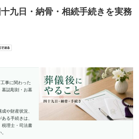
四十九日・納骨・相続手続きを実務
石工事に関わった
・墓誌彫刻・お墓
構成や財産状況、
がある手続きは、
、税理士・司法書
い。