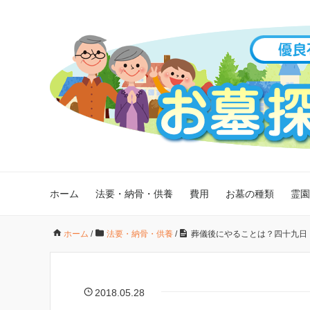
ホーム
法要・納骨・供養
費用
お墓の種類
霊園
ホーム
/
法要・納骨・供養
/
葬儀後にやることは？四十九日
2018.05.28