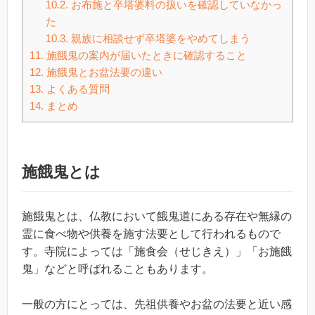
10.2.
お布施と卒塔婆料の扱いを確認していなかっ
た
10.3.
親族に相談せず卒塔婆をやめてしまう
11.
施餓鬼の案内が届いたときに確認すること
12.
施餓鬼とお盆法要の違い
13.
よくある質問
14.
まとめ
施餓鬼とは
施餓鬼とは、仏教において餓鬼道にある存在や無縁の
霊に食べ物や供養を施す法要として行われるもので
す。寺院によっては「施食会（せじきえ）」「お施餓
鬼」などと呼ばれることもあります。
一般の方にとっては、先祖供養やお盆の法要と近い感