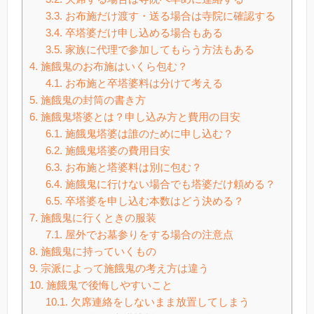
3.3.
お布施だけ渡す・送る場合は寺院に確認する
3.4.
卒塔婆だけ申し込める場合もある
3.5.
家族に代理で参加してもらう方法もある
4.
施餓鬼のお布施はいくら包む？
4.1.
お布施と卒塔婆料は分けて考える
5.
施餓鬼の封筒の書き方
6.
施餓鬼塔婆とは？申し込み方と費用の目安
6.1.
施餓鬼塔婆は誰のために申し込む？
6.2.
施餓鬼塔婆の費用目安
6.3.
お布施と塔婆料は別に包む？
6.4.
施餓鬼に行けない場合でも塔婆だけ頼める？
6.5.
卒塔婆を申し込む本数はどう決める？
7.
施餓鬼に行くときの服装
7.1.
屋外でお墓参りをする場合の注意点
8.
施餓鬼に持っていくもの
9.
宗派によって施餓鬼の考え方は違う
10.
施餓鬼で後悔しやすいこと
10.1.
欠席連絡をしないまま放置してしまう