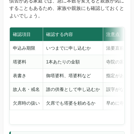
慣習がある家庭では、急に本数を変えると親族が気に
することもあるため、家族や親族にも確認しておくと
よいでしょう。
確認項目
確認する内容
注意点
申込み期限
いつまでに申し込むか
法要直前では
塔婆料
1本あたりの金額
寺院の案内を
表書き
御塔婆料、塔婆料など
指定があれば
故人名・戒名
誰の供養として申し込むか
誤字がないよ
欠席時の扱い
欠席でも塔婆を頼めるか
早めに寺院へ