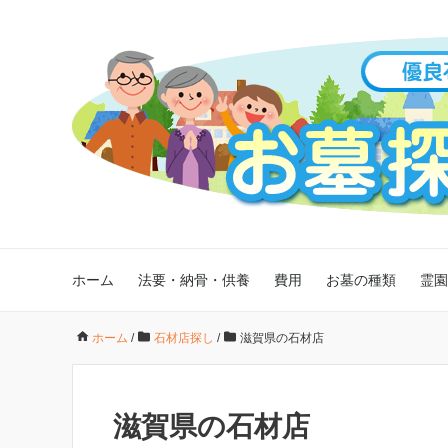
ホーム
法要・納骨・供養
費用
お墓の種類
霊園
ホーム
/
石材店探し
/
滋賀県の石材店
滋賀県の石材店