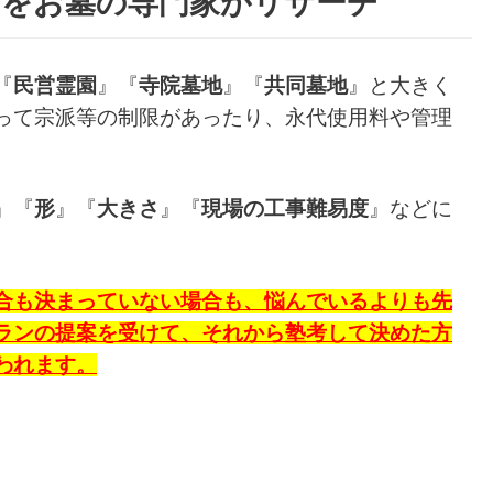
んをお墓の専門家がリサーチ
『
民営霊園
』『
寺院墓地
』『
共同墓地
』と大きく
って宗派等の制限があったり、永代使用料や管理
』『
形
』『
大きさ
』『
現場の工事難易度
』などに
合も決まっていない場合も、悩んでいるよりも先
ランの提案を受けて、それから塾考して決めた方
われます。