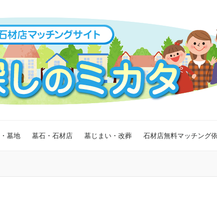
・墓地
墓石・石材店
墓じまい・改葬
石材店無料マッチング