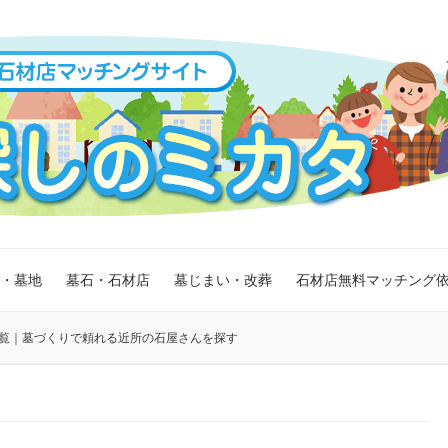
・墓地
墓石・石材店
墓じまい・改葬
石材店無料マッチング
覧｜墓づくりで頼れる近所の石屋さんを探す