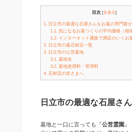
目次
[
非表示
]
1.
日立市の最適な石屋さんをお墓の専門家
1.1.
気になるお墓つくりの平均価格（相
1.2.
インターネット通販で満足のいくお
2.
日立市の墓石材店一覧
3.
日立市の公営墓地
3.1.
墓地名
3.2.
墓地使用料・管理料
4.
石材店の皆さまへ
日立市の最適な石屋さ
墓地と一口に言っても『
公営霊園
』