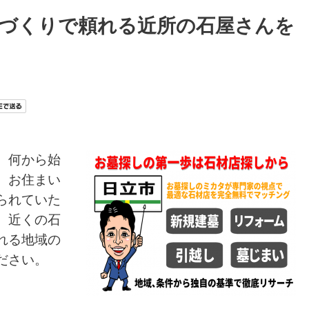
墓づくりで頼れる近所の石屋さんを
、何から始
。お住まい
られていた
、近くの石
れる地域の
ださい。