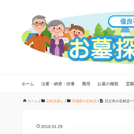
ホーム
法要・納骨・供養
費用
お墓の種類
霊園
ホーム
/
石材店探し
/
茨城県の石材店
/
日立市の石材店一
2018.01.29