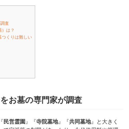
が調査
場）は？
墓つくりは難しい
んをお墓の専門家が調査
『
民営霊園
』『
寺院墓地
』『
共同墓地
』と大きく