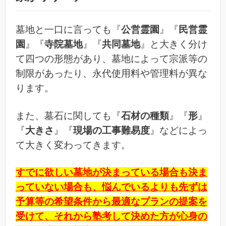
墓地と一口に言っても『
公営霊園
』『
民営霊
園
』『
寺院墓地
』『
共同墓地
』と大きく分け
て四つの形態があり、墓地によって宗派等の
制限があったり、永代使用料や管理料が異な
ります。
また、墓石に関しても『
石材の種類
』『
形
』
『
大きさ
』『
現場の工事難易度
』などによっ
て大きく変わってきます。
すでに欲しい墓地が決まっている場合も決ま
っていない場合も、悩んでいるよりも先ずは
予算等の希望条件から最適なプランの提案を
受けて、それから塾考して決めた方が心身の