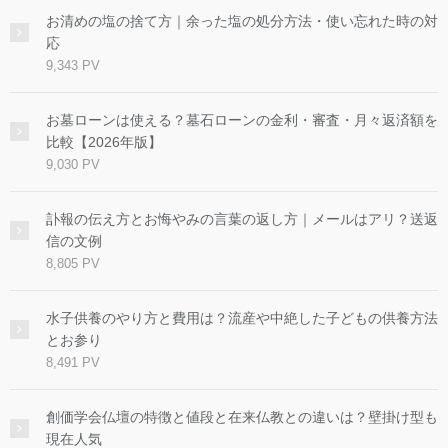
お清めの塩の捨て方｜余った塩の処分方法・使い忘れた時の対
応
9,343 PV
お墓ローンは使える？墓石ローンの金利・審査・月々返済額を
比較【2026年版】
9,030 PV
訃報の伝え方とお悔やみの言葉の返し方｜メールはアリ？送返
信の文例
8,805 PV
水子供養のやり方と費用は？流産や中絶した子どもの供養方法
とお参り
8,491 PV
創価学会仏壇の特徴と値段と在来仏教との違いは？壁掛け型も
現在人気